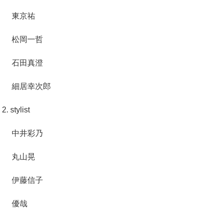
東京祐
松岡一哲
石田真澄
細居幸次郎
2. stylist
中井彩乃
丸山晃
伊藤信子
優哉