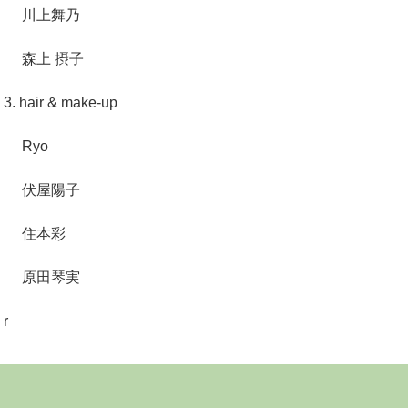
川上舞乃
森上 摂子
3. hair & make-up
Ryo
伏屋陽子
住本彩
原田琴実
r