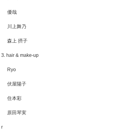
優哉
川上舞乃
森上 摂子
3. hair & make-up
Ryo
伏屋陽子
住本彩
原田琴実
r