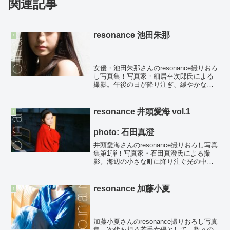
関連記事
resonance 池田朱那
r
photo: 細居幸次郎
女優・池田朱那さんのresonance撮りおろ
し写真集！写真家・細居幸次郎氏による
撮影。午後の日が降り注ぎ、緩やかな風
が池田朱那さんの黒髪を躍らしていく。
屈託のない笑顔のあとにふと見せる情熱
を帯びた瞳に見つめられると、それまで
resonance 井頭愛海 vol.1
r
の距離感がぐっ...
photo: 石田真澄
井頭愛海さんのresonance撮りおろし写真
集第1弾！写真家・石田真澄氏による撮
影。海辺の小さな町に降り注ぐ光の中で
フィルムに写されたのは愛海さんの自然
でリラックスした姿。新進女優として今
後益々の活躍が期待される愛海さんの、
resonance 加藤小夏
r
とあるひと時を...
photo: 細居幸次郎
加藤小夏さんのresonance撮りおろし写真
集。次代を担う若手女優として、数々の