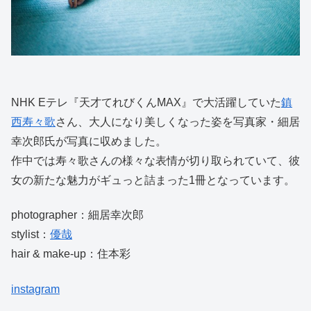
NHK Eテレ『天才てれびくんMAX』で大活躍していた
鎮
西寿々歌
さん、大人になり美しくなった姿を写真家・細居
幸次郎氏が写真に収めました。
作中では寿々歌さんの様々な表情が切り取られていて、彼
女の新たな魅力がギュっと詰まった1冊となっています。
photographer：細居幸次郎
stylist：
優哉
hair & make-up：住本彩
instagram