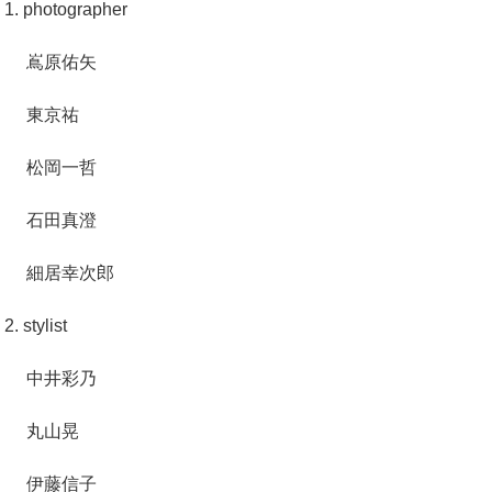
1. photographer
嶌原佑矢
東京祐
松岡一哲
石田真澄
細居幸次郎
2. stylist
中井彩乃
丸山晃
伊藤信子