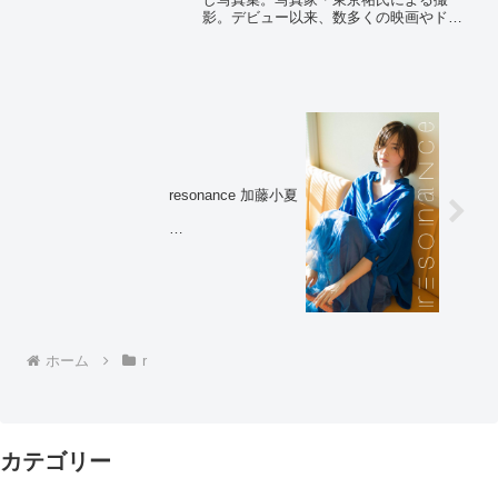
影。デビュー以来、数多くの映画やドラ
マに出演し益々役者としてのオーラが増
していく仁村さん。弊社作品への出演は
「てらふら」以来2年ぶりとなりますが、
その引きつけら...
resonance 加藤小夏
photo: 細居幸次郎
ホーム
r
カテゴリー