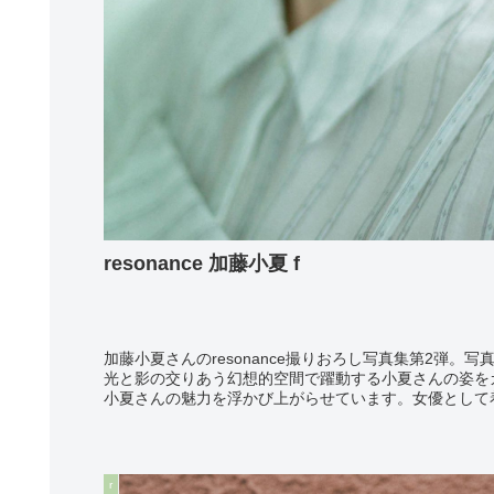
resonance 加藤小夏 f
photo: 細居幸次郎
加藤小夏さんのresonance撮りおろし写真集第2弾。
光と影の交りあう幻想的空間で躍動する小夏さんの姿を
小夏さんの魅力を浮かび上がらせています。女優として着
r