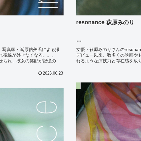
resonance 萩原みのり
photo: 東京祐
集。写真家・嶌原佑矢氏による撮
女優・萩原みのりさんのreson
れ視線が外せなくなる。。。
デビュー以来、数多くの映画や
せられ、彼女の笑顔が記憶の
れるような演技力と存在感を放ち
2023.06.23
r