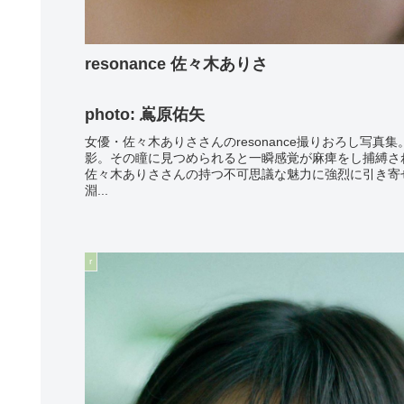
resonance 佐々木ありさ
photo: 嶌原佑矢
女優・佐々木ありささんのresonance撮りおろし写真
影。その瞳に見つめられると一瞬感覚が麻痺をし捕縛さ
佐々木ありささんの持つ不可思議な魅力に強烈に引き寄
淵...
r