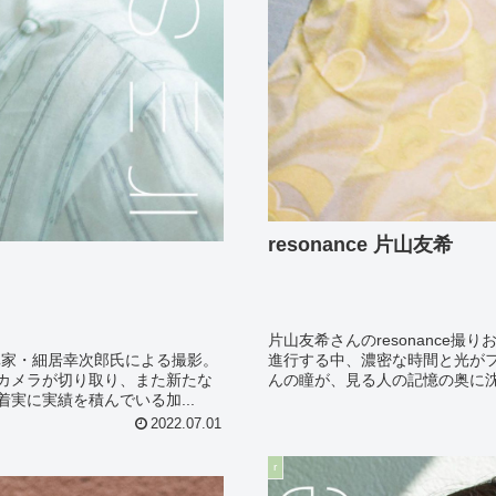
resonance 片山友希
photo: 松岡一哲
片山友希さんのresonance
写真家・細居幸次郎氏による撮影。
進行する中、濃密な時間と光が
カメラが切り取り、また新たな
んの瞳が、見る人の記憶の奥に沈
実に実績を積んでいる加...
2022.07.01
r