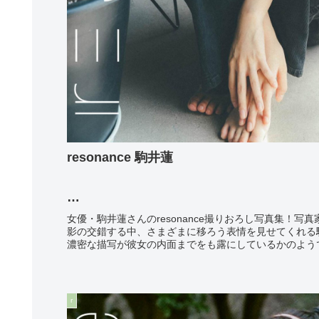
resonance 駒井蓮
photo: 東京祐
女優・駒井蓮さんのresonance撮りおろし写真集！写
影の交錯する中、さまざまに移ろう表情を見せてくれる
濃密な描写が彼女の内面までをも露にしているかのようで
r