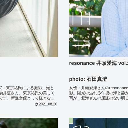
resonance 井頭愛海 vol.
photo: 石田真澄
真家・東京祐氏による撮影。光と
女優・井頭愛海さんのresona
駒井蓮さん。東京祐氏の美しく
影。陽光の溢れる午後の海と静
す。新進女優として様々な...
写が、愛海さんの屈託のない明る
2021.08.20
r