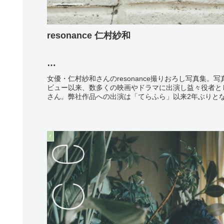
resonance 仁村紗和
photo: 東京祐
女優・仁村紗和さんのresonance撮りおろし写真集。
ビュー以来、数多くの映画やドラマに出演し益々役者と
さん。弊社作品への出演は「てらふら」以来2年ぶりとな
r