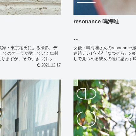
resonance 鳴海唯
photo: 東京祐
写真家・東京祐氏による撮影。デ
女優・鳴海唯さんのresonan
してのオーラが増していく仁村
連続テレビ小説『なつぞら』の
りますが、その引きつけら...
しで見つめる彼女の瞳に思わず時
2021.12.17
r