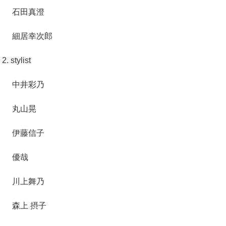
石田真澄
細居幸次郎
2. stylist
中井彩乃
丸山晃
伊藤信子
優哉
川上舞乃
森上 摂子