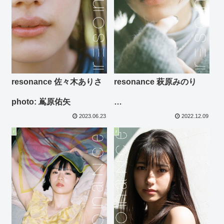
resonance 佐々木ありさ
resonance 萩原みのり
photo: 嶌原佑矢
photo: 東京祐
2023.06.23
2022.12.09
r
r