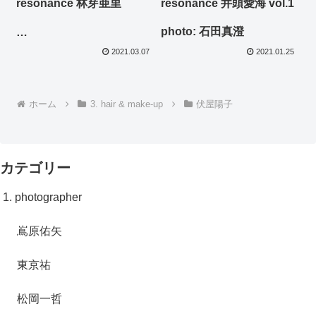
resonance 林芽亜里
resonance 井頭愛海 vol.1
photo: 石田真澄
photo: 石田真澄
2021.03.07
2021.01.25
ホーム
3. hair & make-up
伏屋陽子
カテゴリー
1. photographer
嶌原佑矢
東京祐
松岡一哲