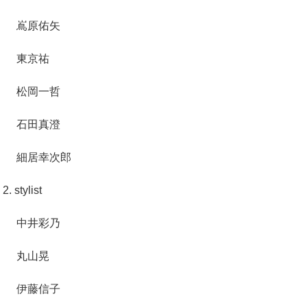
嶌原佑矢
東京祐
松岡一哲
石田真澄
細居幸次郎
2. stylist
中井彩乃
丸山晃
伊藤信子