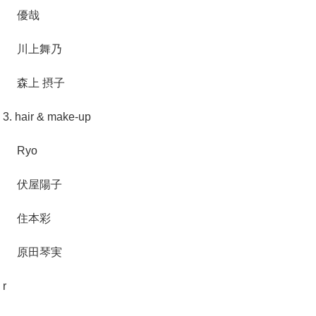
優哉
川上舞乃
森上 摂子
3. hair & make-up
Ryo
伏屋陽子
住本彩
原田琴実
r